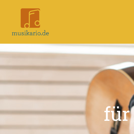
Musikario
–
Portal
für
Musikunterricht
für