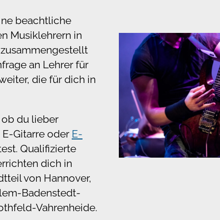
ine beachtliche
en Musiklehrern in
h zusammengestellt
nfrage an Lehrer für
weiter, die für dich in
 ob du lieber
, E-Gitarre oder
E-
st. Qualifizierte
rrichten dich in
tteil von Hannover,
hlem-Badenstedt-
othfeld-Vahrenheide.