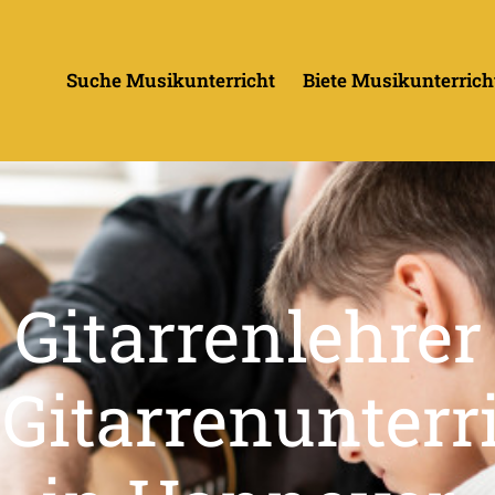
Suche Musikunterricht
Biete Musikunterrich
Gitarrenlehrer
 Gitarrenunterr