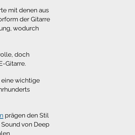
rte mit denen aus
orform der Gitarre
klung, wodurch
rolle, doch
-Gitarre.
k eine wichtige
ahrhunderts
on
prägen den Stil
m Sound von Deep
len.