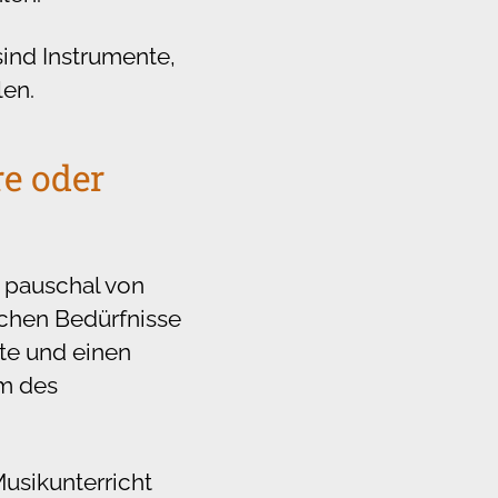
ind Instrumente,
len.
re oder
t pauschal von
ichen Bedürfnisse
te und einen
rm des
Musikunterricht