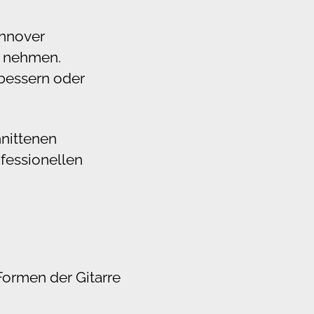
annover
t nehmen.
rbessern oder
hnittenen
ofessionellen
 Formen der Gitarre