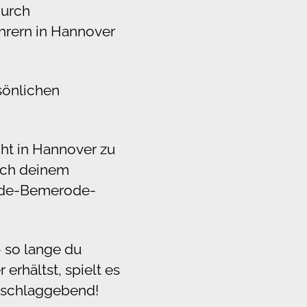
durch
ehrern in Hannover
rsönlichen
cht in Hannover zu
nach deinem
hrode-Bemerode-
– so lange du
erhältst, spielt es
usschlaggebend!