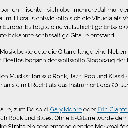
spanien mischten sich über mehrere Jahrhunde
m. Hieraus entwickelte sich die Vihuela als V
 Europa. Es folgte eine vielschichtige Entwic
ute bekannte sechssaitige Gitarre entstand.
 Musik bekleidete die Gitarre lange eine Neben
n Beatles begann der weltweite Siegeszug der E
allen Musikstilen wie Rock, Jazz, Pop und Klassi
 man sie mit Recht als das Instrument des 20. J
arre, zum Beispiel
Gary Moore
oder
Eric Clapt
eich Rock und Blues. Ohne E-Gitarre würde de
re Straits ein sehr entscheidendes Merkmal feh