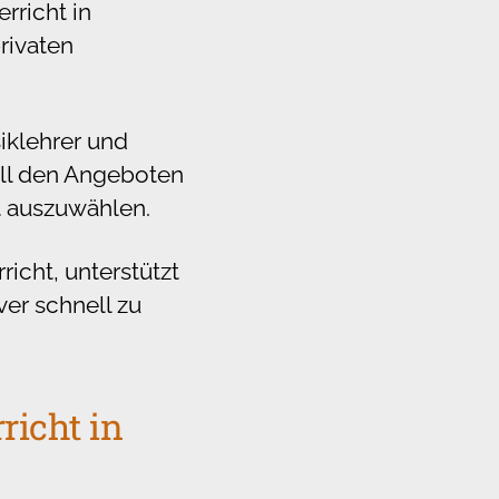
rricht in
rivaten
iklehrer und
 all den Angeboten
ht auszuwählen.
richt, unterstützt
ver schnell zu
richt in