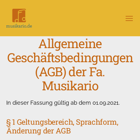
Menü
Musikario
–
Allgemeine
Portal
für
Geschäftsbedingungen
Musikunterricht
(AGB) der Fa.
Musikario
In dieser Fassung gültig ab dem 01.09.2021.
§ 1 Geltungsbereich, Sprachform,
Änderung der AGB