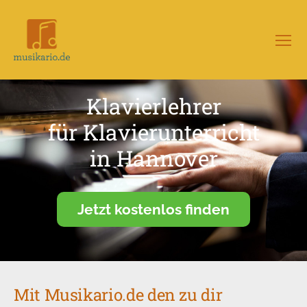
Menü
Musikario
–
Portal
Klavierlehrer
für
Musikunterricht
für Klavierunterricht
in Hannover
Jetzt kostenlos finden
Mit Musikario.de den zu dir