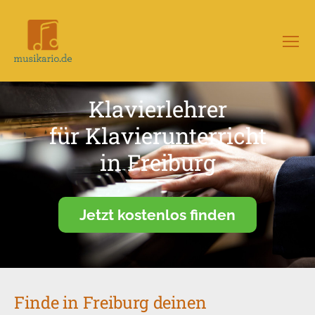
Menü
Musikario
–
Portal
Klavierlehrer
für
Musikunterricht
für Klavierunterricht
in Freiburg
Jetzt kostenlos finden
Finde in Freiburg deinen