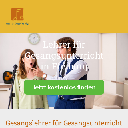
Menü
Musikario
–
Portal
Lehrer für
für
Musikunterricht
Gesangsunterricht
in Freiburg
Jetzt kostenlos finden
Gesangslehrer für Gesangsunterricht