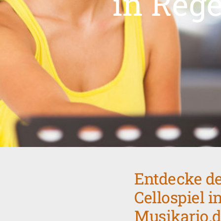
in Reg
Entdecke de
Cellospiel 
Musikario.d