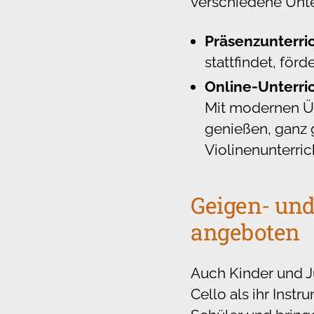
verschiedene Unte
Präsenzunterri
stattfindet, för
Online-Unterri
Mit modernen Üb
genießen, ganz g
Violinenunterric
Geigen- und
angeboten
Auch Kinder und J
Cello als ihr Inst