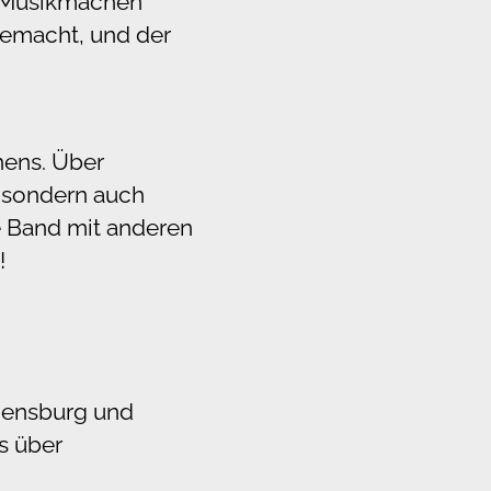
m Musikmachen
 gemacht, und der
hens. Über
, sondern auch
ne Band mit anderen
!
egensburg und
s über