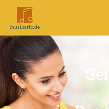
Musikario
–
Portal
für
Musikunterricht
Gei