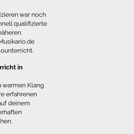
izieren war noch
ell qualifizierte
 näheren
Musikario.de
ounterricht.
richt in
en warmen Klang
ere erfahrenen
 auf deinem
erhaften
chen.