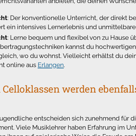
rrichtsvarianten anbieten, die deinen Wünsch
cht
: Der konventionelle Unterricht, der direkt b
dert ein intensives Lernerlebnis und unmittelbar
cht
: Lerne bequem und flexibel von zu Hause üb
ertragungstechniken kannst du hochwertigen 
leich, wo du wohnst. Vielleicht erhältst du dei
ht online aus
Erlangen
.
 Celloklassen werden ebenfalls
ugendliche entscheiden sich zunehmend für di
rument. Viele Musiklehrer haben Erfahrung im Un