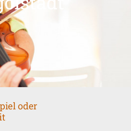
olstadt
piel oder
it