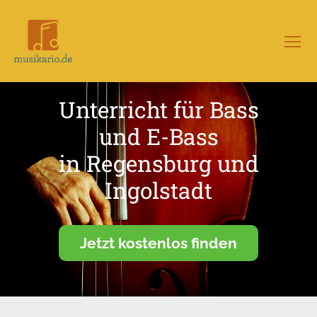
Menü
Musikario
–
Portal
Unterricht für Bass
für
Musikunterricht
und E-Bass
in Regensburg und
Ingolstadt
Jetzt kostenlos finden