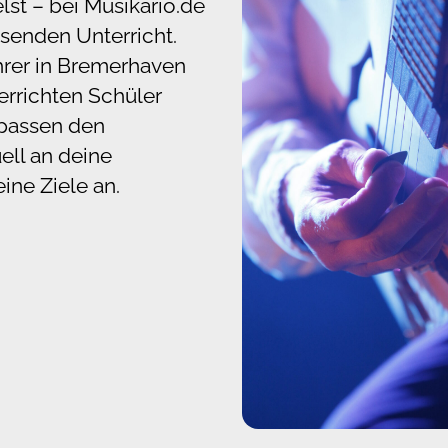
elst – bei Musikario.de
ssenden Unterricht.
hrer in Bremerhaven
rrichten Schüler
 passen den
uell an deine
ine Ziele an.