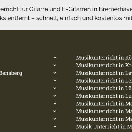
erricht für Gitarre und E-Gitarren in Bremerh
cks entfernt – schnell, einfach und kostenlos mi