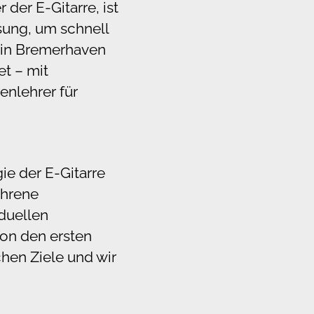
der E-Gitarre, ist
sung, um schnell
e in Bremerhaven
t – mit
renlehrer für
ie der E-Gitarre
ahrene
iduellen
on den ersten
chen Ziele und wir