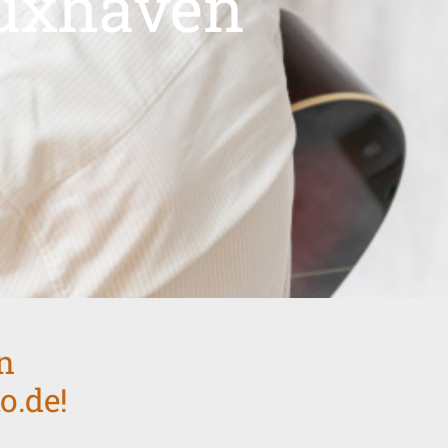
Cuxhaven
n
o.de!