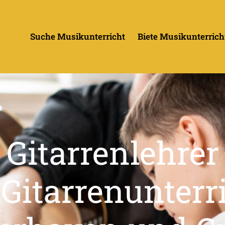
Suche Musikunterricht
Biete Musikunterrich
Gitarrenlehrer
 Gitarrenunterr