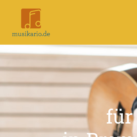
Musikario
–
Portal
für
Musikunterricht
für