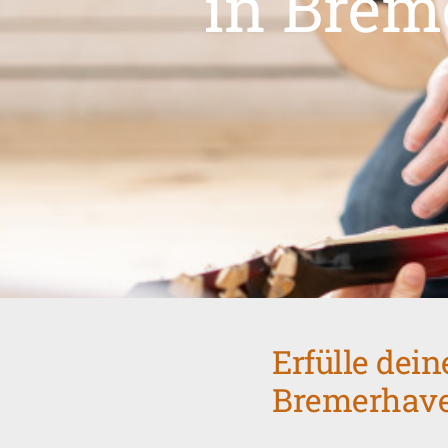
in Brem
Erfülle dei
Bremerhave