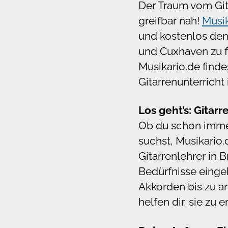
Der Traum vom Gita
greifbar nah!
Musik
und kostenlos den
und Cuxhaven zu f
Musikario.de findes
Gitarrenunterrich
Los geht’s: Gita
Ob du schon immer 
suchst, Musikario.
Gitarrenlehrer in 
Bedürfnisse einge
Akkorden bis zu an
helfen dir, sie zu e