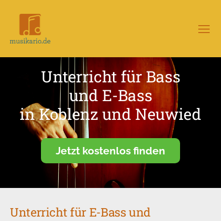
Menü
Musikario
–
Portal
Unterricht für Bass
für
Musikunterricht
und E-Bass
in Koblenz und Neuwied
Jetzt kostenlos finden
Unterricht für E-Bass und