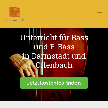
Menü
Musikario
–
Portal
Unterricht für Bass
für
Musikunterricht
und E-Bass
in Darmstadt und
Offenbach
Jetzt kostenlos finden