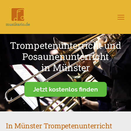
Menü
Musikario
–
Portal
Trompetenunterricht und
für
Musikunterricht
Posaunenunterricht
in Münster
Jetzt kostenlos finden
In Münster Trompetenunterricht