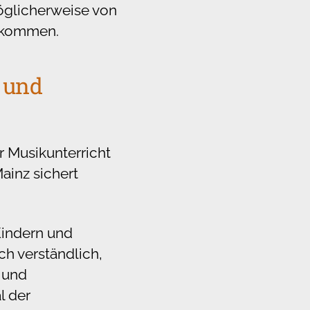
möglicherweise von
t kommen.
 und
r Musikunterricht
Mainz sichert
Kindern und
ch verständlich,
 und
l der