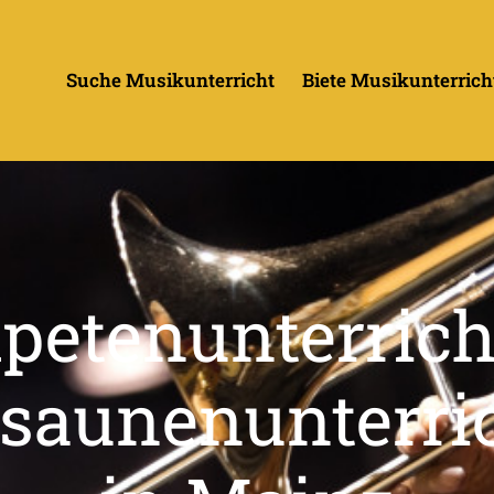
Suche Musikunterricht
Biete Musikunterrich
petenunterrich
saunenunterri