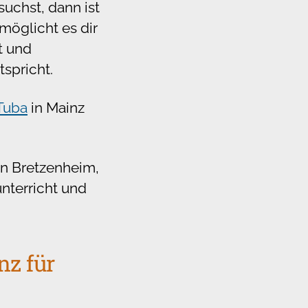
uchst, dann ist
rmöglicht es dir
t und
tspricht.
Tuba
in Mainz
 in Bretzenheim,
nterricht und
nz für