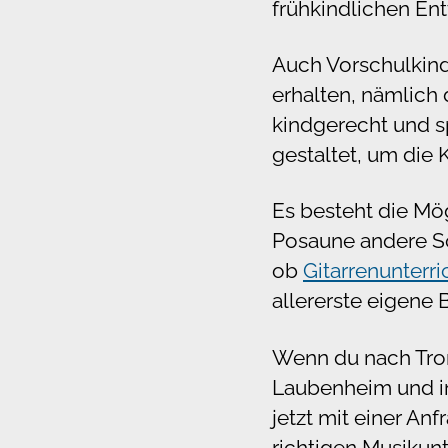
frühkindlichen En
Auch Vorschulkind
erhalten, nämlich
kindgerecht und s
gestaltet, um die 
Es besteht die Mög
Posaune andere Sch
ob
Gitarrenunterri
allererste eigene 
Wenn du nach Trom
Laubenheim und in
jetzt mit einer An
richtigen Musikunt