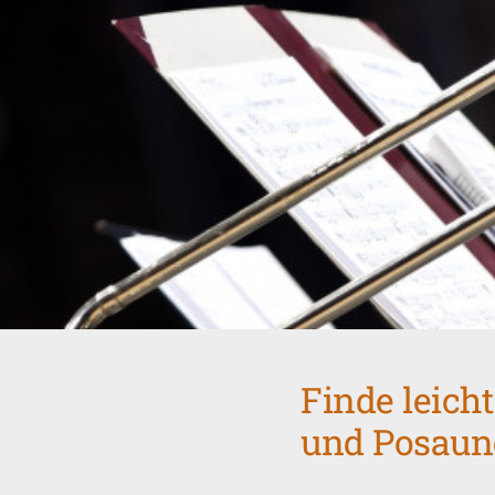
Finde leich
und Posaune