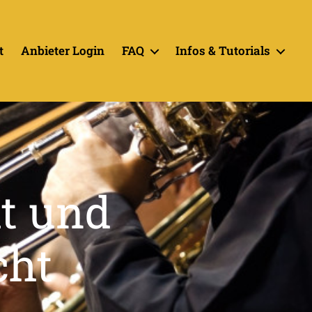
t
Anbieter Login
FAQ
Infos & Tutorials
t und
cht