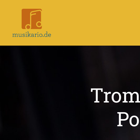
Musikario
–
Portal
für
Musikunterricht
Trom
Po