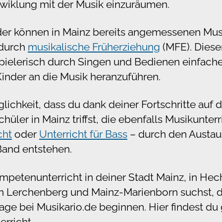
twiklung mit der Musik einzuräumen.
er können in Mainz bereits angemessenen Musi
 durch
musikalische Früherziehung
(MFE). Dieser
pielerisch durch Singen und Bedienen einfache
Kinder an die Musik heranzuführen.
lichkeit, dass du dank deiner Fortschritte auf
üler in Mainz triffst, die ebenfalls Musikunter
cht
oder
Unterricht für Bass
– durch den Austau
Band entstehen.
petenunterricht in deiner Stadt Mainz, in Hec
 Lerchenberg und Mainz-Marienborn suchst, da
frage bei Musikario.de beginnen. Hier findest du
erricht.