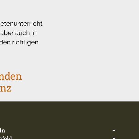
etenunterricht
 aber auch in
den richtigen
enden
inz