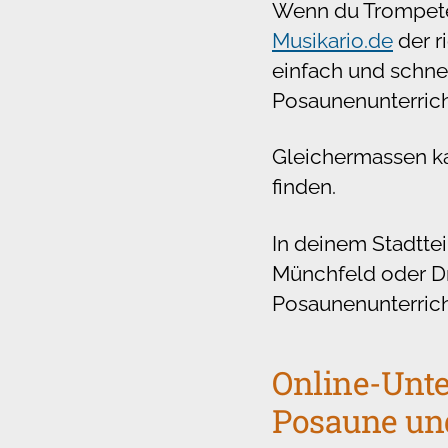
Wenn du Trompeten
Musikario.de
der r
einfach und schne
Posaunenunterricht
Gleichermassen ka
finden.
In deinem Stadttei
Münchfeld oder Dr
Posaunenunterricht
Online-Unter
Posaune un