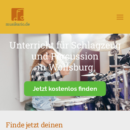
Menü
Musikario
–
Portal
Unterricht für Schlagzeug
für
Musikunterricht
und Percussion
in Wolfsburg
Jetzt kostenlos finden
Finde jetzt deinen