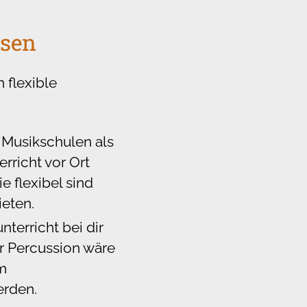
ssen
 flexible
 Musikschulen als
rricht vor Ort
 flexibel sind
ieten.
terricht bei dir
er Percussion wäre
m
erden.