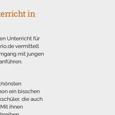
rricht in
 Unterricht für
io.de vermittelt
 Umgang mit jungen
anführen.
schönsten
hon ein bisschen
kschüler, die auch
it ihnen
hreiben.