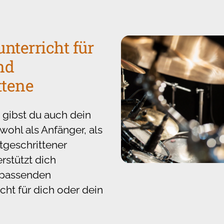
nterricht für
nd
ttene
 gibst du auch dein
wohl als Anfänger, als
tgeschrittener
rstützt dich
 passenden
cht für dich oder dein