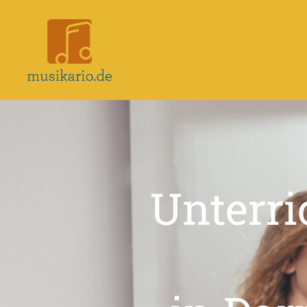
Musikario
–
Portal
für
Musikunterricht
Unterri