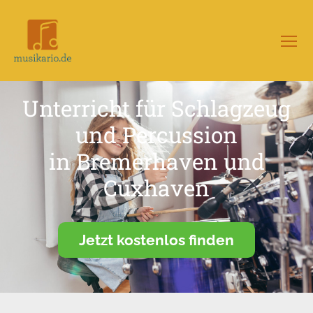
Menü
Musikario
–
Portal
Unterricht für Schlagzeug
für
Musikunterricht
und Percussion
in Bremerhaven und
Cuxhaven
Jetzt kostenlos finden