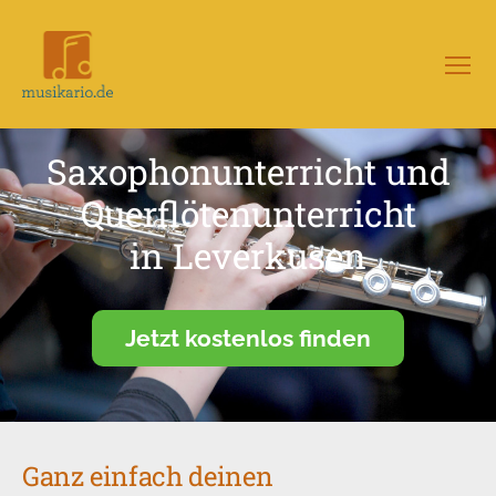
Menü
Musikario
–
Portal
Saxophonunterricht und
für
Musikunterricht
Querflötenunterricht
in Leverkusen
Jetzt kostenlos finden
Ganz einfach deinen