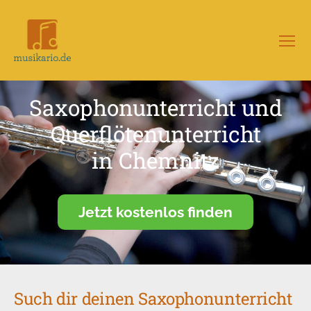
Menü
Musikario
–
Portal
Saxophonunterricht und
für
Musikunterricht
Querflötenunterricht
in Chemnitz
Jetzt kostenlos finden
Such dir deinen Saxophonunterricht