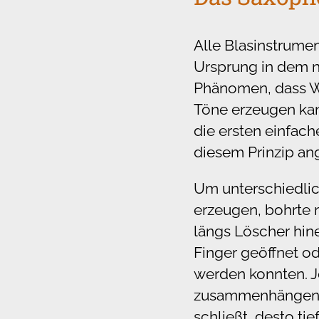
Alle Blasinstrume
Ursprung in dem n
Phänomen, dass W
Töne erzeugen kan
die ersten einfac
diesem Prinzip an
Um unterschiedli
erzeugen, bohrte 
längs Löscher hine
Finger geöffnet o
werden konnten. 
zusammenhängend
schließt, desto tie