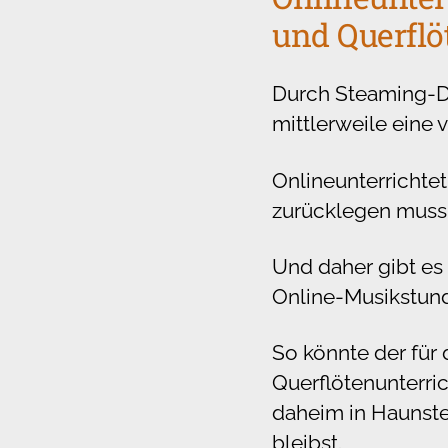
und Querflö
Durch Steaming-Die
mittlerweile eine 
Onlineunterrichtet
zurücklegen muss,
Und daher gibt es
Online-Musikstun
So könnte der für
Querflötenunterri
daheim in Haunst
bleibst.