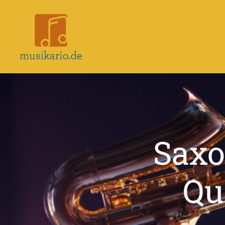
Musikario
–
Portal
für
Musikunterricht
Saxo
Qu