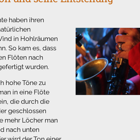
nte haben ihren
atürlichen
ind in Hohlräumen
n. So kam es, dass
hen Flöten nach
gefertigt wurden.
ch hohe Töne zu
man in eine Flöte
in, die durch die
der geschlossen
Je mehr Löcher man
 nach unten
fer wird der Ton einer