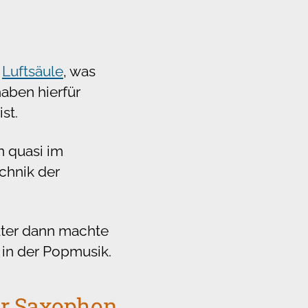
n
Luftsäule
, was
aben hierfür
st.
 quasi im
chnik der
äter dann machte
d in der Popmusik.
für Saxophon