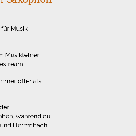
 für Musik
um Musiklehrer
estreamt.
mmer öfter als
oder
eben, während du
 und Herrenbach