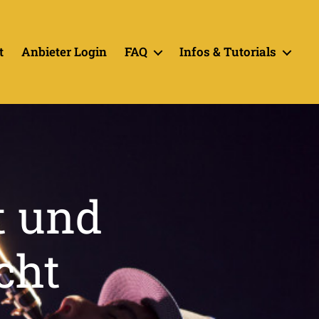
t
Anbieter Login
FAQ
Infos & Tutorials
t und
cht