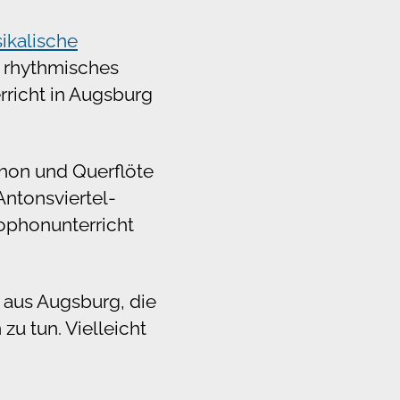
ikalische
d rhythmisches
richt in Augsburg
phon und Querflöte
Antonsviertel-
ophonunterricht
 aus Augsburg, die
u tun. Vielleicht