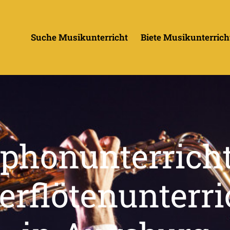
Suche Musikunterricht
Biete Musikunterrich
phonunterrich
erflötenunterri