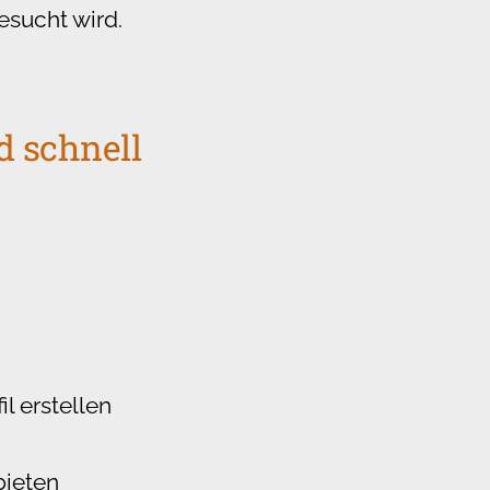
esucht wird.
d schnell
l erstellen
bieten