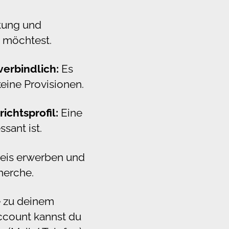
htung und
n möchtest.
verbindlich:
Es
eine Provisionen.
ichtsprofil:
Eine
sant ist.
reis erwerben und
herche.
e zu deinem
Account kannst du