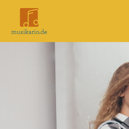
Musikario
–
Portal
für
Musikunterricht