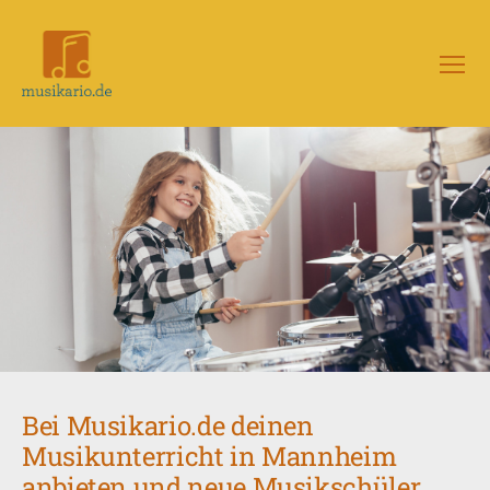
Menü
Musikario
–
Portal
für
Musikunterricht
Bei Musikario.de deinen
Musikunterricht in Mannheim
anbieten und neue Musikschüler