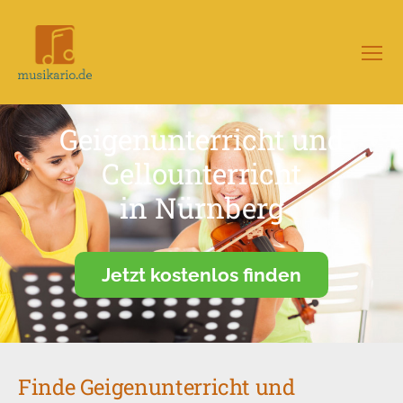
Menü
Musikario
–
Portal
Geigenunterricht und
für
Musikunterricht
Cellounterricht
in Nürnberg
Jetzt kostenlos finden
Finde Geigenunterricht und