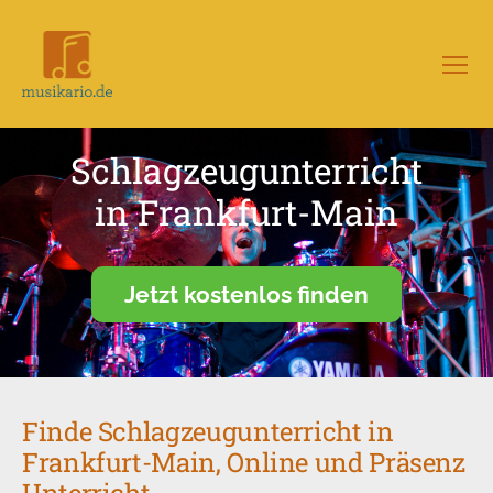
Menü
Musikario
–
Portal
Schlagzeugunterricht
für
Musikunterricht
in Frankfurt-Main
Jetzt kostenlos finden
Finde Schlagzeugunterricht in
Frankfurt-Main, Online und Präsenz