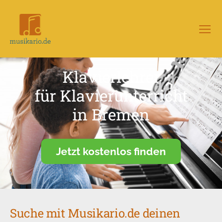
Menü
Musikario
–
Portal
Klavierlehrer
für
Musikunterricht
für Klavierunterricht
in Bremen
Jetzt kostenlos finden
Suche mit Musikario.de deinen