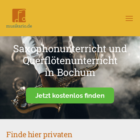
Menü
Musikario
–
Portal
Saxophonunterricht und
für
Musikunterricht
Querflötenunterricht
in Bochum
Jetzt kostenlos finden
Finde hier privaten