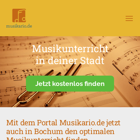
Menü
Musikario
–
Portal
Musikunterricht
für
Musikunterricht
in deiner Stadt
Jetzt kostenlos finden
Mit dem Portal Musikario.de jetzt
auch in Bochum den optimalen