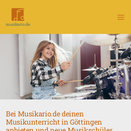
Menü
Musikario
–
Portal
für
Musikunterricht
Bei Musikario.de deinen
Musikunterricht in Göttingen
anbieten und neue Musikschüler