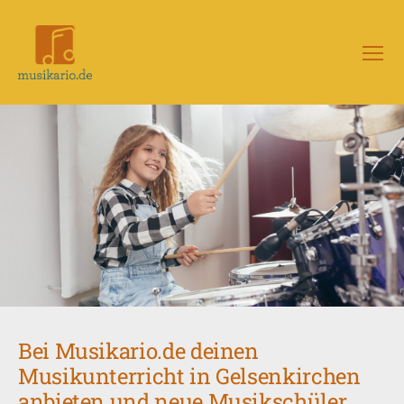
Menü
Musikario
–
Portal
für
Musikunterricht
Bei Musikario.de deinen
Musikunterricht in Gelsenkirchen
anbieten und neue Musikschüler