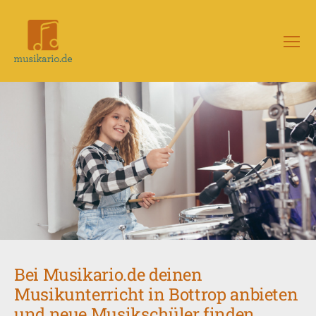
Menü
Musikario
–
Portal
für
Musikunterricht
Bei Musikario.de deinen
Musikunterricht in Bottrop anbieten
und neue Musikschüler finden