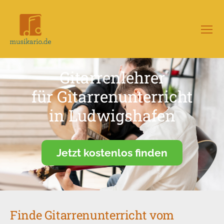
Menü
Musikario
–
Portal
Gitarrenlehrer
für
Musikunterricht
für Gitarrenunterricht
in Ludwigshafen
Jetzt kostenlos finden
Finde Gitarrenunterricht vom