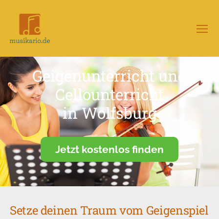
Menü
Musikario
–
Portal
Geigenunterricht und
für
Musikunterricht
Cellounterricht
in Wolfsburg
Jetzt kostenlos finden
Setze deinen Traum vom Geigenspiel