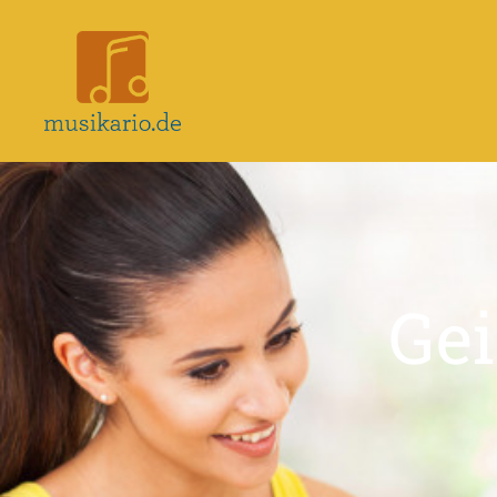
Musikario
–
Portal
für
Musikunterricht
Gei