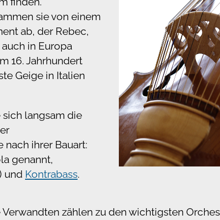
m finden.
tammen sie von einem
ment ab, der Rebec,
t auch in Europa
Im 16. Jahrhundert
te Geige in Italien
e sich langsam die
er
 nach ihrer Bauart:
ola genannt,
o) und
Kontrabass
.
e Verwandten zählen zu den wichtigsten Orches