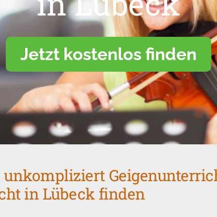
in Lübeck
Jetzt kostenlos finden
 unkompliziert Geigenunterric
icht in Lübeck finden