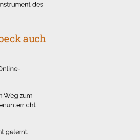
oinstrument des
übeck auch
Online-
nen Weg zum
enunterricht
t gelernt.