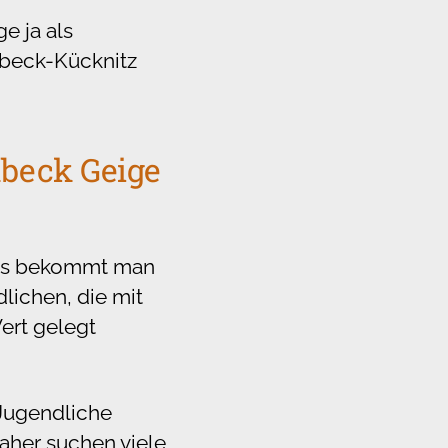
e ja als
beck-Kücknitz
übeck Geige
ents bekommt man
lichen, die mit
ert gelegt
 Jugendliche
Daher suchen viele