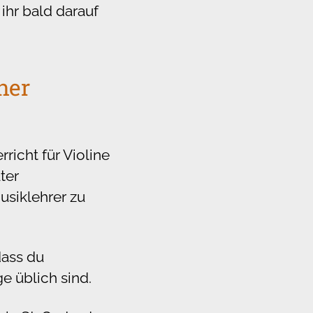
ihr bald darauf
ner
richt für Violine
ter
usiklehrer zu
dass du
e üblich sind.