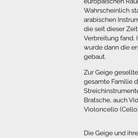
europäischen Rau
Wahrscheinlich s
arabischen Instru
die seit dieser Zei
Verbreitung fand. 
wurde dann die ers
gebaut.
Zur Geige gesellt
gesamte Familie d
Streichinstrumente
Bratsche, auch Vi
Violoncello (Cell
Die Geige und ihr