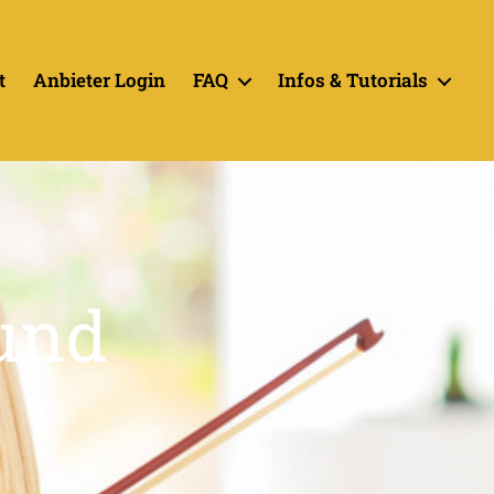
t
Anbieter Login
FAQ
Infos & Tutorials
 und
t