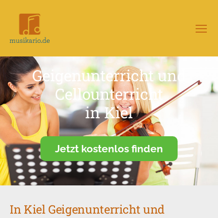
Menü
Musikario
–
Portal
Geigenunterricht und
für
Musikunterricht
Cellounterricht
in Kiel
Jetzt kostenlos finden
In Kiel Geigenunterricht und