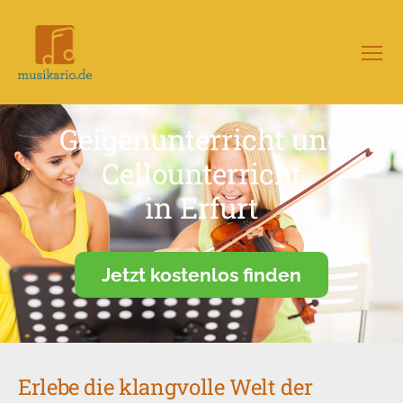
Menü
Musikario
–
Portal
Geigenunterricht und
für
Musikunterricht
Cellounterricht
in Erfurt
Jetzt kostenlos finden
Erlebe die klangvolle Welt der