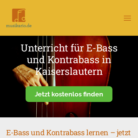
Menü
Musikario
–
Portal
Unterricht für E-Bass
für
Musikunterricht
und Kontrabass in
Kaiserslautern
Jetzt kostenlos finden
E-Bass und Kontrabass lernen – jetzt