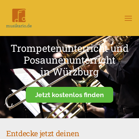
Menü
Musikario
–
Portal
Trompetenunterricht und
für
Musikunterricht
Posaunenunterricht
in Würzburg
Jetzt kostenlos finden
Entdecke jetzt deinen