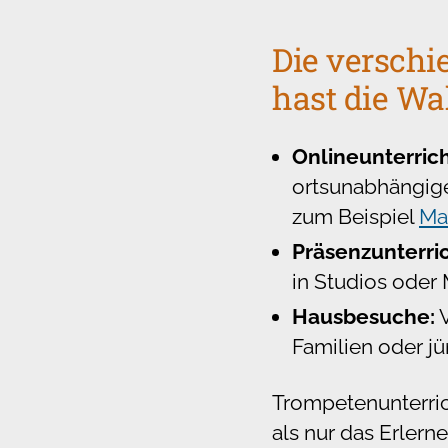
Die verschi
hast die Wa
Onlineunterrich
ortsunabhängige
zum Beispiel
Ma
Präsenzunterric
in Studios oder
Hausbesuche:
V
Familien oder jü
Trompetenunterric
als nur das Erlern