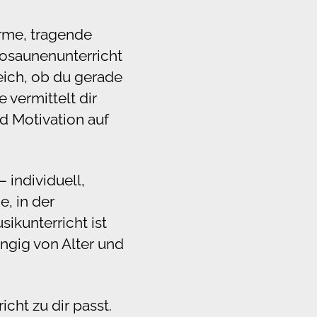
rme, tragende
Posaunenunterricht
eich, ob du gerade
 vermittelt dir
d Motivation auf
 individuell,
e, in der
ikunterricht ist
ängig von Alter und
cht zu dir passt.