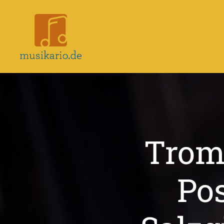
Musikario
–
Portal
für
Musikunterricht
Trom
Po