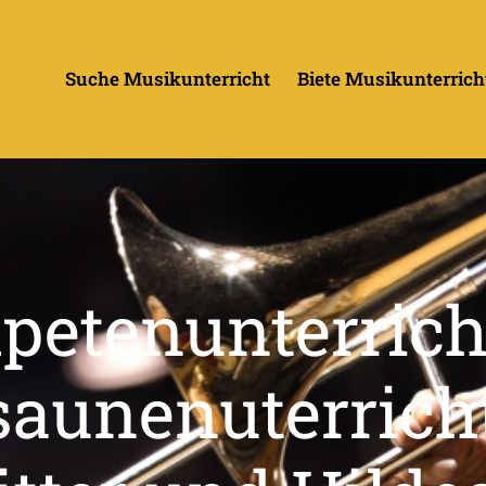
Suche Musikunterricht
Biete Musikunterrich
petenunterrich
saunenuterricht