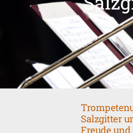
Salzg
Trompetenun
Salzgitter 
Freude und 