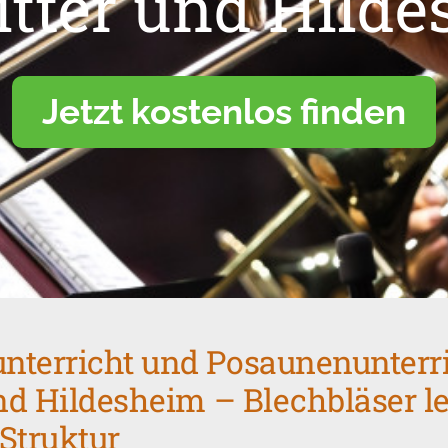
itter und Hild
Jetzt kostenlos finden
terricht und Posaunenunterri
und Hildesheim – Blechbläser l
Struktur