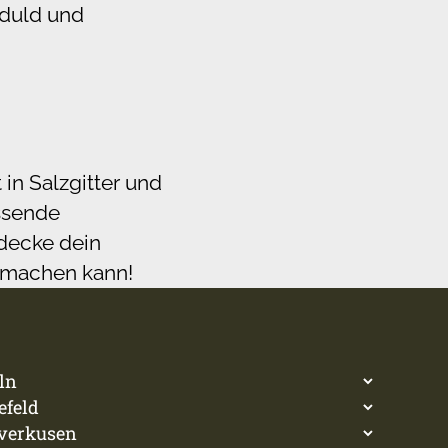
eduld und
in Salzgitter und
assende
tdecke dein
n machen kann!