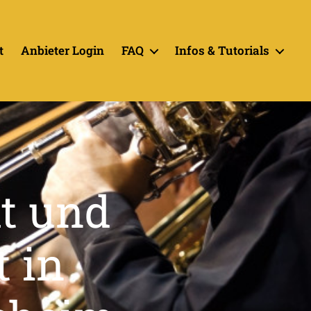
t
Anbieter Login
FAQ
Infos & Tutorials
t und
 in