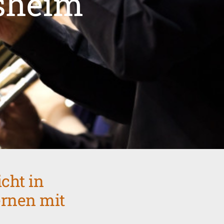
esheim
cht in
ernen mit