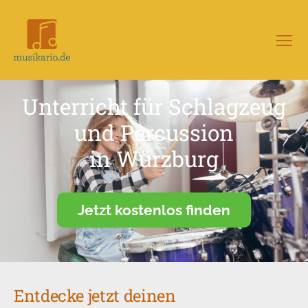
Menü
Musikario
–
Portal
Unterricht für Schlagzeug
für
Musikunterricht
und Percussion
in Würzburg
Jetzt kostenlos finden
Entdecke jetzt deinen