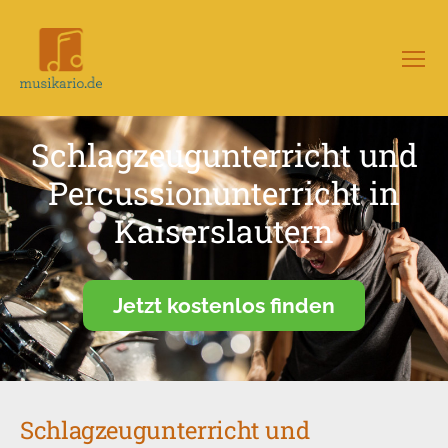
Menü
Musikario
–
Portal
Schlagzeugunterricht und
für
Musikunterricht
Percussionunterricht in
Kaiserslautern
Jetzt kostenlos finden
Schlagzeugunterricht und